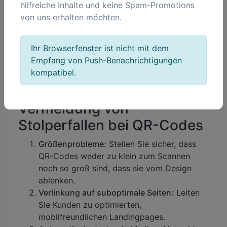
hilfreiche Inhalte und keine Spam-Promotions
Anwendung:
In-Store-QR-Codes
von uns erhalten möchten.
ermöglichen Kunden das virtuelle
Anprobieren von Brillen und das Abrufen
von Produktinformationen.
Ihr Browserfenster ist nicht mit dem
Ergebnis:
Erhöhter Umsatz und
Empfang von Push-Benachrichtigungen
Kundenzufriedenheit.
kompatibel.
Vermeidung von
Stolperfallen bei QR-Codes
Größenprobleme:
Stellen Sie sicher, dass
QR-Codes weder zu klein zum Scannen
noch so groß sind, dass sie vom Design
ablenken.
Verlinkung auf suboptimale Seiten:
Leiten
Sie Kunden zu optimierten,
mobilfreundlichen Landingpages.