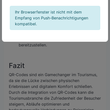
Zimmerschlüssel und die Sammlung von
Gästefeedback ein.
Ihr Browserfenster ist nicht mit dem
Attraktionen
Empfang von Push-Benachrichtigungen
Freizeitparks und historische Stätten
kompatibel.
implementieren QR-Codes, um das
Besuchererlebnis zu verbessern, Ticketing
zu vereinfachen und Bildungsressourcen
bereitzustellen.
Fazit
QR-Codes sind ein Gamechanger im Tourismus,
da sie die Lücke zwischen physischen
Erlebnissen und digitalem Komfort schließen.
Durch die Integration von QR-Codes kann die
Tourismusbranche die Zufriedenheit der Besucher
steigern, Abläufe optimieren und