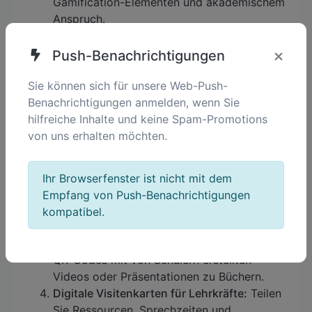
Gamification-Elementen und akademischem
Anspruch.
×
Push-Benachrichtigungen
QR-Codes für immersives
Sie können sich für unsere Web-Push-
Lernen nutzen
Benachrichtigungen anmelden, wenn Sie
hilfreiche Inhalte und keine Spam-Promotions
Schnitzeljagden:
Schaffen Sie interaktive
von uns erhalten möchten.
Suchspiele, bei denen jeder QR-Code einen
Hinweis oder eine Aufgabe enthüllt.
Virtuelle Exkursionen:
Entführen Sie Schüler
Ihr Browserfenster ist nicht mit dem
mit QR-Codes zu Museen oder historischen
Empfang von Push-Benachrichtigungen
Stätten in augmented-reality-gestützte
kompatibel.
Erlebnisse.
Interaktive Buchrezensionen:
Verlinken Sie
QR-Codes mit von Schülern erstellten
Videos oder Präsentationen zu Büchern.
Digitale Visitenkarten für Lehrkräfte:
Teilen
Sie Ressourcen, Sprechzeiten und