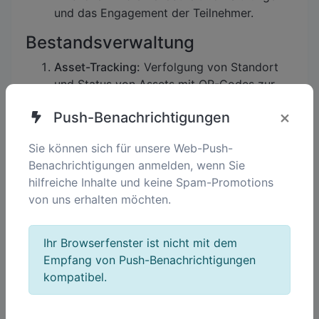
und das Engagement der Teilnehmer.
Bestandsverwaltung
Asset-Tracking:
Verfolgung von Standort
und Status von Assets mit QR-Codes zur
Verbesserung der betrieblichen Effizienz.
×
Push-Benachrichtigungen
A/B-Tests und Optimierung
Sie können sich für unsere Web-Push-
Variationstests:
Testen verschiedener QR-
Benachrichtigungen anmelden, wenn Sie
Code-Designs, Inhalte oder Platzierungen
hilfreiche Inhalte und keine Spam-Promotions
zur Ermittlung der besten Performance.
von uns erhalten möchten.
Ihr Browserfenster ist nicht mit dem
So optimieren Sie
Empfang von Push-Benachrichtigungen
Kampagnen mit QR-Code-
kompatibel.
Tracking