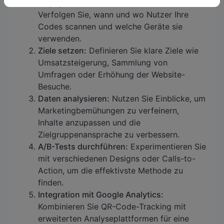
Engagement-Metriken überwachen:
Verfolgen Sie, wann und wo Nutzer Ihre
Codes scannen und welche Geräte sie
verwenden.
Ziele setzen:
Definieren Sie klare Ziele wie
Umsatzsteigerung, Sammlung von
Umfragen oder Erhöhung der Website-
Besuche.
Daten analysieren:
Nutzen Sie Einblicke, um
Marketingbemühungen zu verfeinern,
Inhalte anzupassen und die
Zielgruppenansprache zu verbessern.
A/B-Tests durchführen:
Experimentieren Sie
mit verschiedenen Designs oder Calls-to-
Action, um die effektivste Methode zu
finden.
Integration mit Google Analytics:
Kombinieren Sie QR-Code-Tracking mit
erweiterten Analyseplattformen für eine