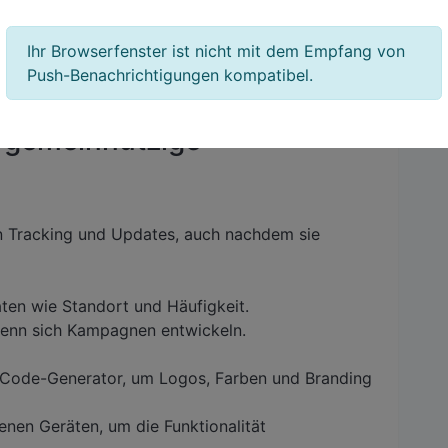
nalisierte Nachrichten oder Hintergrundinhalte
Ihr Browserfenster ist nicht mit dem Empfang von
ssern Sie das Spendererlebnis.
Push-Benachrichtigungen kompatibel.
 gemeinnützige
Tracking und Updates, auch nachdem sie
en wie Standort und Häufigkeit.
wenn sich Kampagnen entwickeln.
-Code-Generator, um Logos, Farben und Branding
nen Geräten, um die Funktionalität