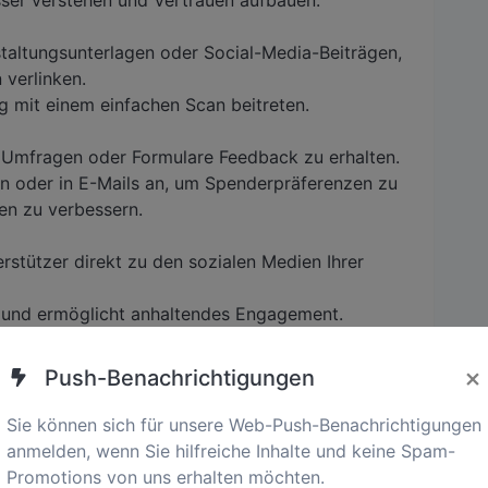
sser verstehen und Vertrauen aufbauen.
taltungsunterlagen oder Social-Media-Beiträgen,
verlinken.
 mit einem einfachen Scan beitreten.
Umfragen oder Formulare Feedback zu erhalten.
en oder in E-Mails an, um Spenderpräferenzen zu
en zu verbessern.
stützer direkt zu den sozialen Medien Ihrer
nz und ermöglicht anhaltendes Engagement.
altungen
egenstände, damit Teilnehmer mehr über sie
×
Push-Benachrichtigungen
tationen für eine nahtlose Registrierung oder
Sie können sich für unsere Web-Push-Benachrichtigungen
anmelden, wenn Sie hilfreiche Inhalte und keine Spam-
Promotions von uns erhalten möchten.