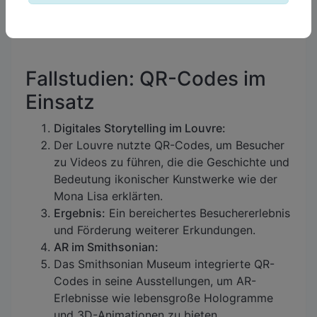
Sprachunterstützung für internationale
Besucher bereit.
Fallstudien: QR-Codes im
Einsatz
Digitales Storytelling im Louvre:
Der Louvre nutzte QR-Codes, um Besucher
zu Videos zu führen, die die Geschichte und
Bedeutung ikonischer Kunstwerke wie der
Mona Lisa erklärten.
Ergebnis:
Ein bereichertes Besuchererlebnis
und Förderung weiterer Erkundungen.
AR im Smithsonian:
Das Smithsonian Museum integrierte QR-
Codes in seine Ausstellungen, um AR-
Erlebnisse wie lebensgroße Hologramme
und 3D-Animationen zu bieten.