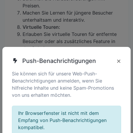
Preisen.
Machen Sie Lernen für jüngere Besucher
unterhaltsam und interaktiv.
Virtuelle Touren:
Erlauben Sie virtuelle Touren für entfernte
Besucher oder als zusätzliches Feature in
der Galerie.
Bieten Sie AR-Rundgänge durch
×
Push-Benachrichtigungen
Ausstellungen.
Hosten Sie geführte Audio-Touren, die über
Sie können sich für unsere Web-Push-
QR-Codes zugänglich sind.
Benachrichtigungen anmelden, wenn Sie
Informationen zu Kunstwerken und
hilfreiche Inhalte und keine Spam-Promotions
Künstlern:
von uns erhalten möchten.
Ersetzen Sie statische Tafeln durch QR-
Codes:
Bieten Sie detaillierte Künstlerbiografien und
Ihr Browserfenster ist nicht mit dem
Einblicke in Projekte.
Empfang von Push-Benachrichtigungen
Stellen Sie Übersetzungen und
kompatibel.