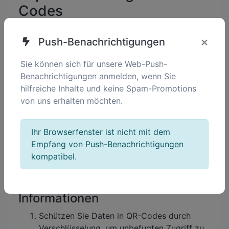
Codes
Sicherstellen der Scanbarkeit
×
Push-Benachrichtigungen
Verwenden Sie Designs mit hohem Kontrast
und testen Sie die Codes auf verschiedenen
Sie können sich für unsere Web-Push-
Geräten, um die Funktionalität zu
Benachrichtigungen anmelden, wenn Sie
gewährleisten.
hilfreiche Inhalte und keine Spam-Promotions
von uns erhalten möchten.
Mehrsprachige Optionen
bereitstellen
Ihr Browserfenster ist nicht mit dem
Integrieren Sie Übersetzungen, um
Empfang von Push-Benachrichtigungen
Informationen für diverse Zielgruppen
kompatibel.
zugänglich zu machen.
Sicherstellung sensibler
Informationen
Schützen Sie Daten in QR-Codes durch
Verschlüsselung, um unbefugten Zugriff zu