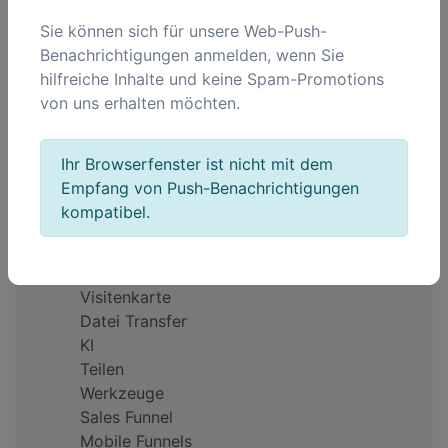
Sie können sich für unsere Web-Push-
Benachrichtigungen anmelden, wenn Sie
Unternehmen
hilfreiche Inhalte und keine Spam-Promotions
Über uns
von uns erhalten möchten.
Impressum
Warum QREQ?
Feedback
Ihr Browserfenster ist nicht mit dem
Preise
Empfang von Push-Benachrichtigungen
kompatibel.
Produkte
QR Code
Kurze Links
Visitenkarte
Datei Transfer
KI
Teilen
Werkzeuge
Sales Funnel
Mobile Funnels