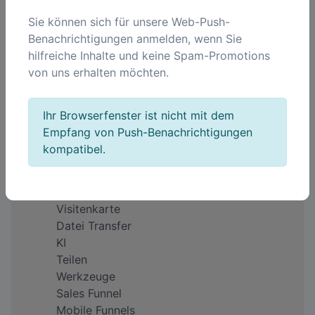
Sie können sich für unsere Web-Push-
Benachrichtigungen anmelden, wenn Sie
Unternehmen
hilfreiche Inhalte und keine Spam-Promotions
Über uns
von uns erhalten möchten.
Impressum
Warum QREQ?
Feedback
Ihr Browserfenster ist nicht mit dem
Preise
Empfang von Push-Benachrichtigungen
kompatibel.
Produkte
QR Code
Kurze Links
Visitenkarte
Datei Transfer
KI
Teilen
Werkzeuge
Sales Funnel
Mobile Funnels