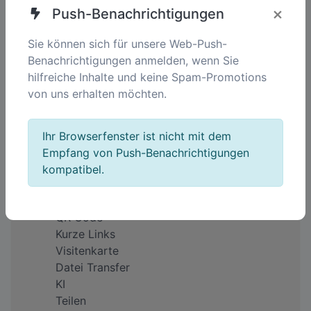
×
Push-Benachrichtigungen
DE
Sie können sich für unsere Web-Push-
Benachrichtigungen anmelden, wenn Sie
hilfreiche Inhalte und keine Spam-Promotions
Unternehmen
von uns erhalten möchten.
Über uns
Impressum
Ihr Browserfenster ist nicht mit dem
Warum QREQ?
Empfang von Push-Benachrichtigungen
Feedback
kompatibel.
Preise
Produkte
QR Code
Kurze Links
Visitenkarte
Datei Transfer
KI
Teilen