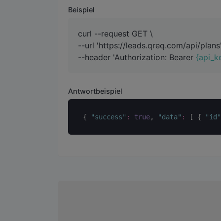
Beispiel
curl --request GET \
--url 'https://leads.qreq.com/api/plans'
--header 'Authorization: Bearer
{api_k
Antwortbeispiel
{ 
"
success
"
:
true
, 
"
data
"
:
 [ { 
"
id