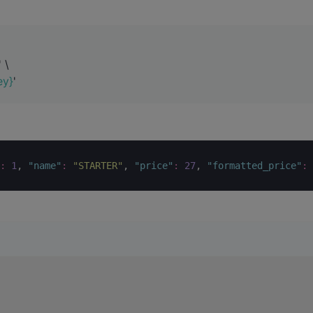
 \
ey}
'
"
:
1
, 
"
name
"
:
"
STARTER
"
, 
"
price
"
:
27
, 
"
formatted_price
"
: