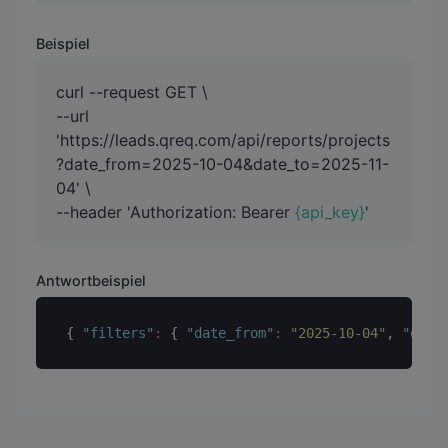
Beispiel
curl --request GET \
--url
'https://leads.qreq.com/api/reports/projects
?date_from=2025-10-04&date_to=2025-11-
04' \
--header 'Authorization: Bearer
{api_key}
'
Antwortbeispiel
{ 
"
filters
"
:
 { 
"
date_from
"
:
"
2025-10-04
"
, 
"
date