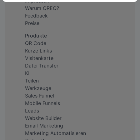
Impressum
Warum QREQ?
Feedback
Preise
Produkte
QR Code
Kurze Links
Visitenkarte
Datei Transfer
KI
Teilen
Werkzeuge
Sales Funnel
Mobile Funnels
Leads
Website Builder
Email Marketing
Marketing Automatisieren