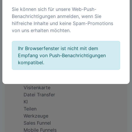
Sie können sich für unsere Web-Push-
Benachrichtigungen anmelden, wenn Sie
Unternehmen
hilfreiche Inhalte und keine Spam-Promotions
Über uns
von uns erhalten möchten.
Impressum
Warum QREQ?
Feedback
Ihr Browserfenster ist nicht mit dem
Preise
Empfang von Push-Benachrichtigungen
kompatibel.
Produkte
QR Code
Kurze Links
Visitenkarte
Datei Transfer
KI
Teilen
Werkzeuge
Sales Funnel
Mobile Funnels