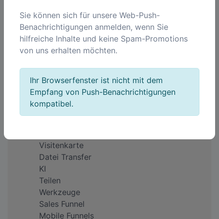
Sie können sich für unsere Web-Push-
Benachrichtigungen anmelden, wenn Sie
Unternehmen
hilfreiche Inhalte und keine Spam-Promotions
Über uns
von uns erhalten möchten.
Impressum
Warum QREQ?
Feedback
Ihr Browserfenster ist nicht mit dem
Preise
Empfang von Push-Benachrichtigungen
kompatibel.
Produkte
QR Code
Kurze Links
Visitenkarte
Datei Transfer
KI
Teilen
Werkzeuge
Sales Funnel
Mobile Funnels