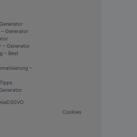
 Generator
 – Generator
ator
r – Generator
g – Best
omatisierung –
 Tipps
 Generator
nie
DSGVO
Cookies