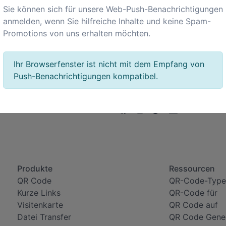
Sie können sich für unsere Web-Push-Benachrichtigungen
anmelden, wenn Sie hilfreiche Inhalte und keine Spam-
Promotions von uns erhalten möchten.
Ihr Browserfenster ist nicht mit dem Empfang von
Push-Benachrichtigungen kompatibel.
Produkte
Ressourcen
QR Code
QR-Code-Type
Kurze Links
QR-Code für
Visitenkarte
QR Code auf
Datei Transfer
QR Code Gene