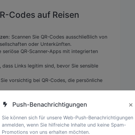
R-Codes auf Reisen
n
tzen:
Scannen Sie QR-Codes ausschließlich von
ellschaften oder Unterkünften.
 seriöse QR-Scanner-Apps mit integrierten
, dass Links legitim sind, bevor Sie sensible
Sie vorsichtig bei QR-Codes, die persönliche
allieren Sie Antivirenprogramme auf Ihrem
z.
×
Push-Benachrichtigungen
che im Zusammenhang mit QR-
Sie können sich für unsere Web-Push-Benachrichtigungen
anmelden, wenn Sie hilfreiche Inhalte und keine Spam-
Promotions von uns erhalten möchten.
en Benutzer auf bösartige Websites umleiten.