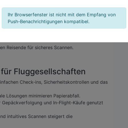
utzen, um sensible persönliche Informationen zu
Ihr Browserfenster ist nicht mit dem Empfang von
Push-Benachrichtigungen kompatibel.
en und Unternehmen
n implementieren sichere QR-Codes mit
en Reisende für sicheres Scannen.
für Fluggesellschaften
fachen Check-ins, Sicherheitskontrollen und das
ale Lösungen minimieren Papierabfall.
Gepäckverfolgung und In-Flight-Käufe genutzt
nd intuitives Scannen steigert die