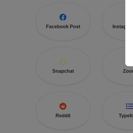
Facebook Post
Instagra
Snapchat
Zoo
Reddit
Typef