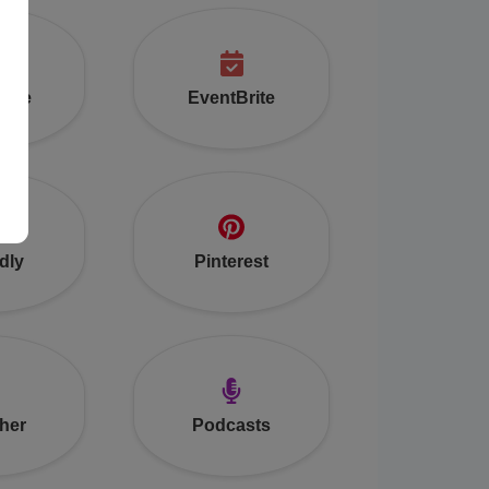
able
EventBrite
dly
Pinterest
her
Podcasts