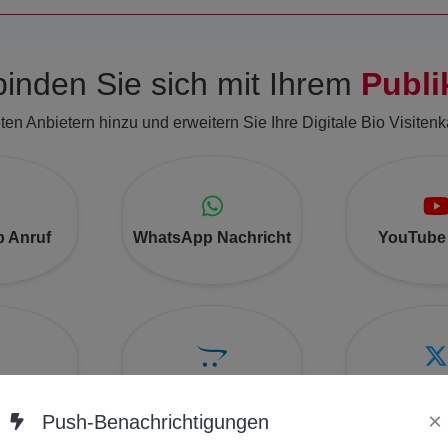
binden Sie sich mit Ihrem
Publ
en Anbietern hinzu und erweitern Sie Ihre Digitale Bio Visitenk
 Anruf
WhatsApp Nachricht
YouTube
nbetten
OpenSea NFT
Einbetten
×
Push-Benachrichtigungen