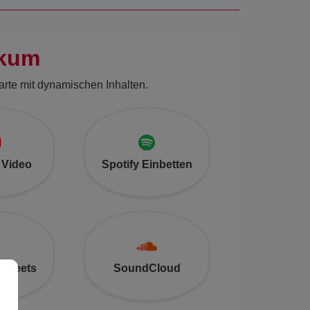
ikum
arte mit dynamischen Inhalten.
 Video
Spotify Einbetten
 Tweets
SoundCloud