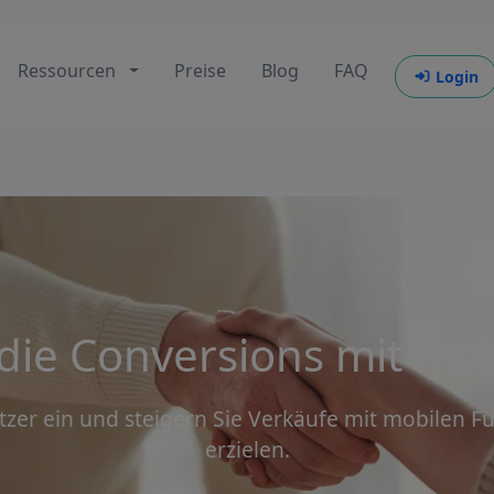
Ressourcen
Preise
Blog
FAQ
Login
 die Conversions mit mo
utzer ein und steigern Sie Verkäufe mit mobilen F
erzielen.