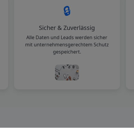
🔒
Sicher & Zuverlässig
Alle Daten und Leads werden sicher
mit unternehmensgerechtem Schutz
gespeichert.
Was unsere Kunden sagen