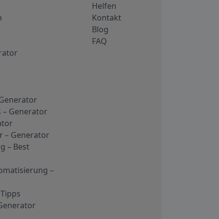
Helfen
n
Kontakt
Blog
FAQ
rator
 Generator
s – Generator
ator
r – Generator
g – Best
omatisierung –
 Tipps
 Generator