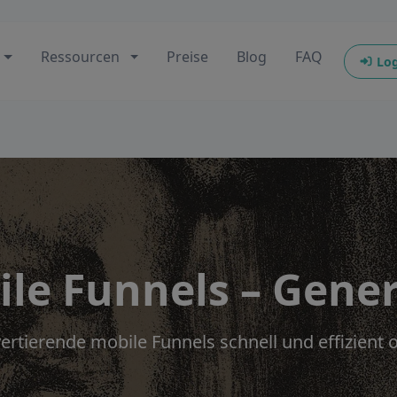
Ressourcen
Preise
Blog
FAQ
Log
le Funnels – Gene
vertierende mobile Funnels schnell und effizien