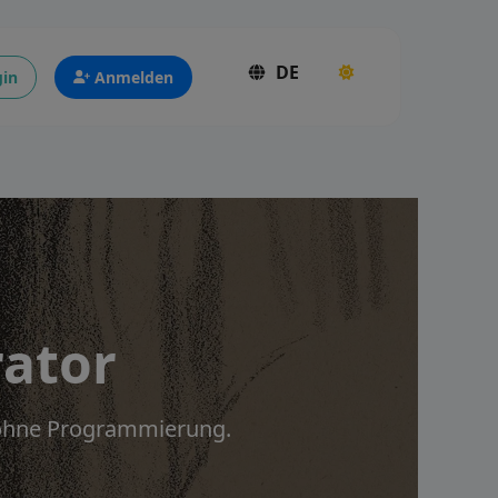
DE
in
Anmelden
rator
t ohne Programmierung.