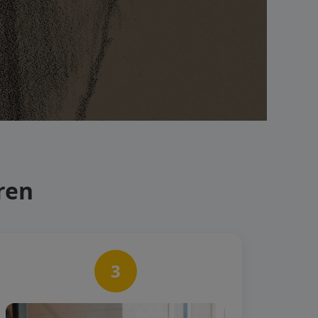
ren
3