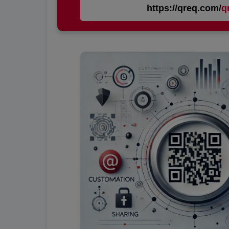
https://qreq.com/
m