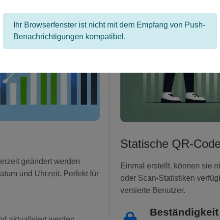
Ihr Browserfenster ist nicht mit dem Empfang von Push-
Benachrichtigungen kompatibel.
Statische QR-Cod
erzeit geändert werden
Einmal erstellt, können sie
atum und Uhrzeit. Perfekt für
oder Scan-Statistiken verfügb
versierte Benutzer.
Beständigkeit
d aktualisiert werden