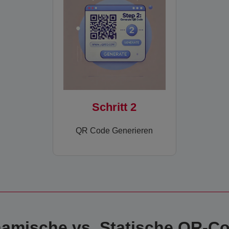
Schritt 2
QR Code Generieren
amische vs. Statische QR-C