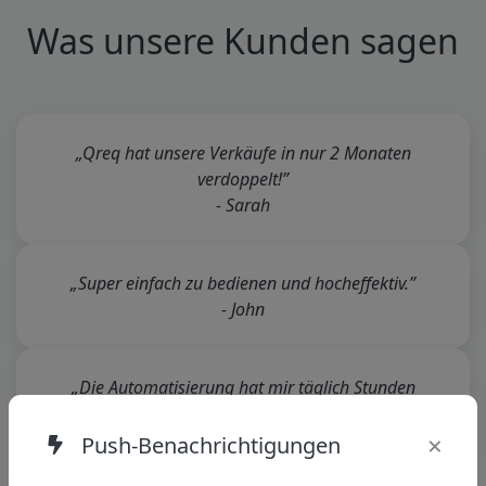
Was unsere Kunden sagen
„Qreq hat unsere Verkäufe in nur 2 Monaten
verdoppelt!”
- Sarah
„Super einfach zu bedienen und hocheffektiv.”
- John
„Die Automatisierung hat mir täglich Stunden
erspart.”
×
- Ayesha
Push-Benachrichtigungen