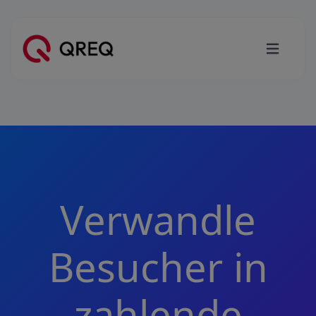
Verwandle
Besucher in
zahlende