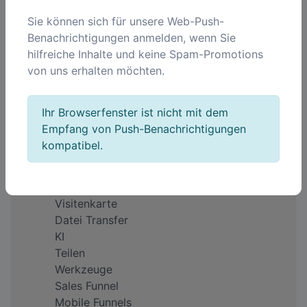
Sie können sich für unsere Web-Push-
Benachrichtigungen anmelden, wenn Sie
Unternehmen
hilfreiche Inhalte und keine Spam-Promotions
Über uns
von uns erhalten möchten.
Impressum
Warum QREQ?
Feedback
Ihr Browserfenster ist nicht mit dem
Preise
Empfang von Push-Benachrichtigungen
kompatibel.
Produkte
QR Code
Kurze Links
Visitenkarte
Datei Transfer
KI
Teilen
Werkzeuge
Sales Funnel
Mobile Funnels