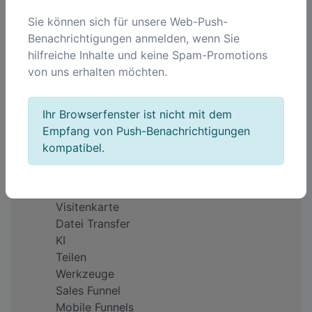
Sie können sich für unsere Web-Push-
Benachrichtigungen anmelden, wenn Sie
Unternehmen
hilfreiche Inhalte und keine Spam-Promotions
Über uns
von uns erhalten möchten.
Impressum
Warum QREQ?
Feedback
Ihr Browserfenster ist nicht mit dem
Preise
Empfang von Push-Benachrichtigungen
kompatibel.
Produkte
QR Code
Kurze Links
Visitenkarte
Datei Transfer
KI
Teilen
Werkzeuge
Sales Funnel
Mobile Funnels