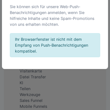
Sie können sich für unsere Web-Push-
Benachrichtigungen anmelden, wenn Sie
Unternehmen
hilfreiche Inhalte und keine Spam-Promotions
Über uns
von uns erhalten möchten.
Impressum
Warum QREQ?
Feedback
Ihr Browserfenster ist nicht mit dem
Preise
Empfang von Push-Benachrichtigungen
kompatibel.
Produkte
QR Code
Kurze Links
Visitenkarte
Datei Transfer
KI
Teilen
Werkzeuge
Sales Funnel
Mobile Funnels