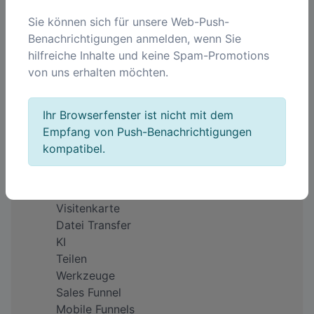
Sie können sich für unsere Web-Push-
Benachrichtigungen anmelden, wenn Sie
Unternehmen
hilfreiche Inhalte und keine Spam-Promotions
Über uns
von uns erhalten möchten.
Impressum
Warum QREQ?
Feedback
Ihr Browserfenster ist nicht mit dem
Preise
Empfang von Push-Benachrichtigungen
kompatibel.
Produkte
QR Code
Kurze Links
Visitenkarte
Datei Transfer
KI
Teilen
Werkzeuge
Sales Funnel
Mobile Funnels