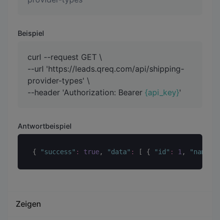
Beispiel
curl --request GET \
--url 'https://leads.qreq.com/api/shipping-
provider-types' \
--header 'Authorization: Bearer
{api_key}
'
Antwortbeispiel
{ 
"
success
"
:
true
, 
"
data
"
:
 [ { 
"
id
"
:
1
, 
"
name
"
:
Zeigen