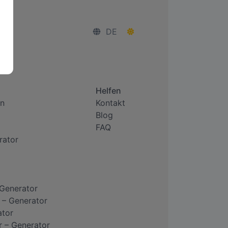
DE
Helfen
n
Kontakt
Blog
FAQ
rator
 Generator
 – Generator
ator
r – Generator