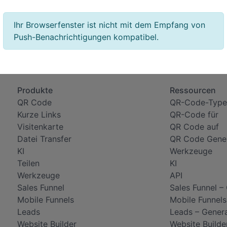
Ihr Browserfenster ist nicht mit dem Empfang von
Push-Benachrichtigungen kompatibel.
Produkte
Ressourcen
QR Code
QR-Code-Type
Kurze Links
QR-Code für
Visitenkarte
QR Code auf
Datei Transfer
QR Code Gene
KI
Werkzeuge
Teilen
KI
Werkzeuge
API
Sales Funnel
Sales Funnel –
Mobile Funnels
Mobile Funnels
Leads
Leads – Gener
Website Builder
Website Builde