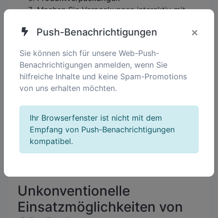
Machen Sie Verpackungen interaktiv mit
QR-Codes, die:
×
Push-Benachrichtigungen
Rezepte oder Tutorials bereitstellen.
Treueprämien freischalten.
Sie können sich für unsere Web-Push-
Nachhaltigkeitsinformationen zum Produkt
Benachrichtigungen anmelden, wenn Sie
teilen.
hilfreiche Inhalte und keine Spam-Promotions
Außenwerbung
von uns erhalten möchten.
QR-Codes auf Plakatwänden oder Postern
bieten:
Sofortigen Zugang zu Werbeinhalten oder
Ihr Browserfenster ist nicht mit dem
Veranstaltungsdetails.
Empfang von Push-Benachrichtigungen
Gamifizierte Erlebnisse oder Augmented-
kompatibel.
Reality-Kampagnen.
Unkonventionelle
Einsatzmöglichkeiten von