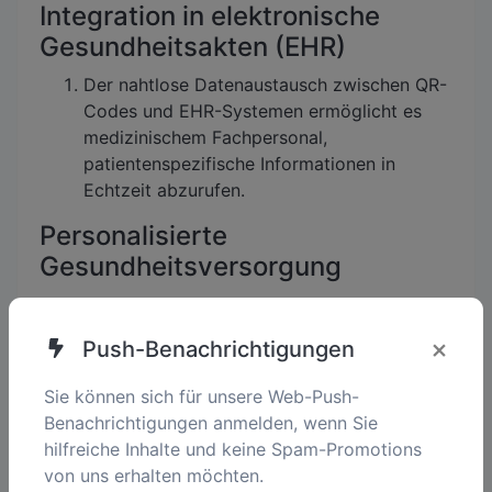
Integration in elektronische
Gesundheitsakten (EHR)
Der nahtlose Datenaustausch zwischen QR-
Codes und EHR-Systemen ermöglicht es
medizinischem Fachpersonal,
patientenspezifische Informationen in
Echtzeit abzurufen.
Personalisierte
Gesundheitsversorgung
QR-Codes könnten zu hyper-
personalisierten Pflegeansätzen führen,
×
Push-Benachrichtigungen
indem sie direkt mit dem Gesundheitsprofil
einer Person verknüpft werden und
Sie können sich für unsere Web-Push-
maßgeschneiderte Ressourcen bereitstellen.
Benachrichtigungen anmelden, wenn Sie
hilfreiche Inhalte und keine Spam-Promotions
Nachhaltigkeitsaspekte
von uns erhalten möchten.