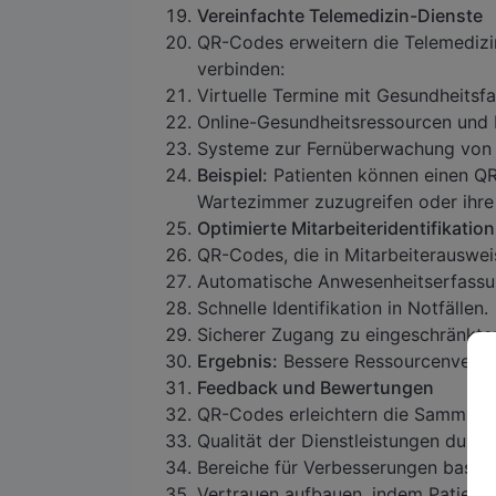
Vereinfachte Telemedizin-Dienste
QR-Codes erweitern die Telemedizin
verbinden:
Virtuelle Termine mit Gesundheitsfa
Online-Gesundheitsressourcen und B
Systeme zur Fernüberwachung von 
Beispiel:
Patienten können einen QR
Wartezimmer zuzugreifen oder ihre
Optimierte Mitarbeiteridentifikati
QR-Codes, die in Mitarbeiterausweis
Automatische Anwesenheitserfassu
Schnelle Identifikation in Notfällen.
Sicherer Zugang zu eingeschränkte
Ergebnis:
Bessere Ressourcenverwal
Feedback und Bewertungen
QR-Codes erleichtern die Sammlung
Qualität der Dienstleistungen durc
Bereiche für Verbesserungen basier
Vertrauen aufbauen, indem Patien