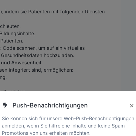
, indem sie Patienten mit folgenden Diensten
chleuten.
ildungsinhalte.
Patienten.
-Code scannen, um auf ein virtuelles
 Gesundheitsdaten hochzuladen.
on und Anwesenheit
en integriert sind, ermöglichen:
ng.
n Bereichen.
tung und erhöhte Sicherheit.
×
Push-Benachrichtigungen
 von Patientenfeedback, indem sie:
Sie können sich für unsere Web-Push-Benachrichtigungen
h Online-Umfragen bewerten.
anmelden, wenn Sie hilfreiche Inhalte und keine Spam-
end auf Echtzeit-Feedback identifizieren.
Promotions von uns erhalten möchten.
tenbedenken umgehend angesprochen werden.