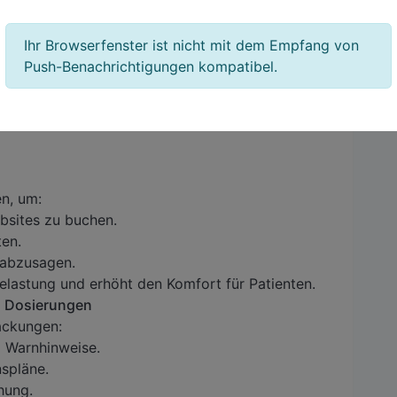
artebereichen oder auf Entlassungspapieren, um
Ihr Browserfenster ist nicht mit dem Empfang von
Push-Benachrichtigungen kompatibel.
Codes im
n, um:
bsites zu buchen.
ten.
 abzusagen.
lastung und erhöht den Komfort für Patienten.
 Dosierungen
ackungen:
d Warnhinweise.
nspläne.
hung.