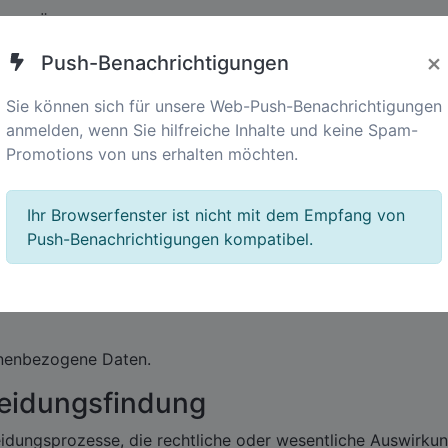
n die Übertragung Ihrer Daten in einem strukturierten, mas
×
Push-Benachrichtigungen
itung widersprechen, wenn sie auf berechtigten Interessen 
nnen Ihre Einwilligung zur Verarbeitung jederzeit widerrufen
Sie können sich für unsere Web-Push-Benachrichtigungen
anmelden, wenn Sie hilfreiche Inhalte und keine Spam-
de bei Ihrer örtlichen Datenschutzbehörde einreichen, wen
Promotions von uns erhalten möchten.
n
Ihr Browserfenster ist nicht mit dem Empfang von
Push-Benachrichtigungen kompatibel.
d organisatorische Maßnahmen, um Ihre Daten vor unbefugt
 umfassen:
onenbezogene Daten.
heidungsfindung
idungsprozesse, die rechtliche oder wesentliche Auswirku